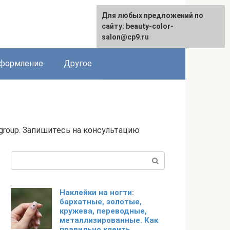
Для любых предложений по
English
сайту: beauty-color-
salon@cp9.ru
формление
Другое
group. Запишитесь на консультацию
Поиск:
Наклейки на ногти:
бархатные, золотые,
кружева, переводные,
металлизированные. Как
правильно клеить