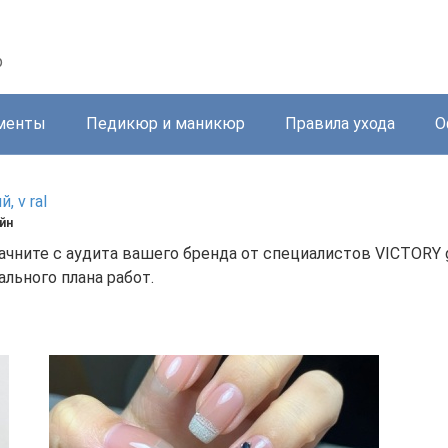
р
менты
Педикюр и маникюр
Правила ухода
О
 v ral
йн
ачните с аудита вашего бренда от специалистов VICTORY 
ального плана работ.