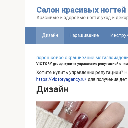
Перейти
Салон красивых ногтей
к
контенту
Красивые и здоровые ногти: уход и деко
Дизайн
Наращивание
Инстру
порошковое окрашивание металлоизделий,
VICTORY group: купить управление репутацией онла
Хотите купить управление репутацией? Н
https://victoryagency.ru/
для получения дет
Дизайн