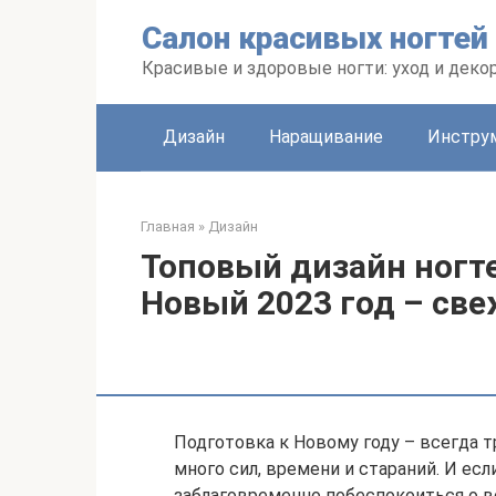
Перейти
Салон красивых ногтей
к
контенту
Красивые и здоровые ногти: уход и деко
Дизайн
Наращивание
Инстру
Главная
»
Дизайн
Топовый дизайн ногт
Новый 2023 год – све
Подготовка к Новому году – всегда 
много сил, времени и стараний. И есл
заблаговременно побеспокоиться о в