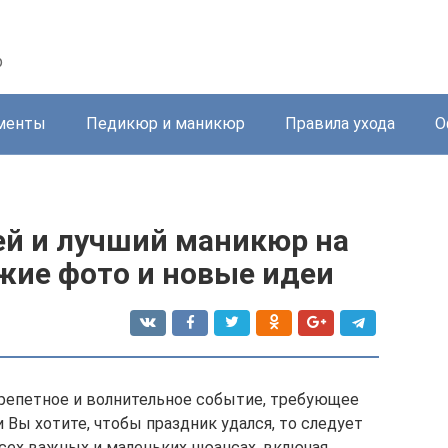
р
менты
Педикюр и маникюр
Правила ухода
О
ей и лучший маникюр на
жие фото и новые идеи
трепетное и волнительное событие, требующее
и Вы хотите, чтобы праздник удался, то следует
сех важных и маленьких нюансах, включая