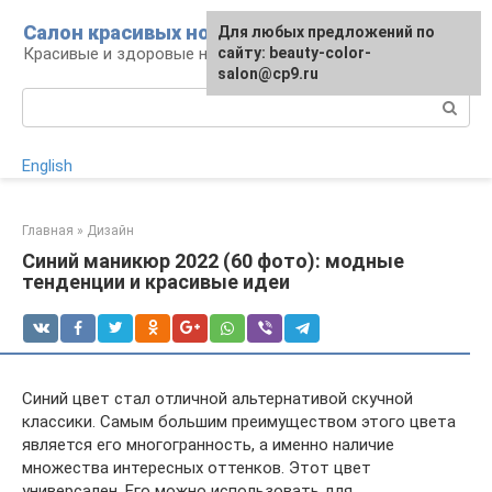
Перейти
Салон красивых ногтей
Для любых предложений по
к
Красивые и здоровые ногти: уход и декор
сайту: beauty-color-
контенту
salon@cp9.ru
Поиск:
English
Главная
»
Дизайн
Синий маникюр 2022 (60 фото): модные
тенденции и красивые идеи
Синий цвет стал отличной альтернативой скучной
классики. Самым большим преимуществом этого цвета
является его многогранность, а именно наличие
множества интересных оттенков. Этот цвет
универсален. Его можно использовать для