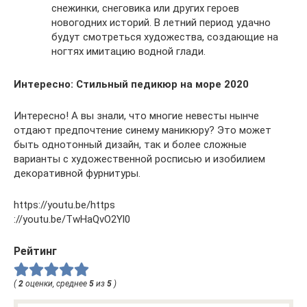
снежинки, снеговика или других героев
новогодних историй. В летний период удачно
будут смотреться художества, создающие на
ногтях имитацию водной глади.
Интересно: Стильный педикюр на море 2020
Интересно! А вы знали, что многие невесты нынче
отдают предпочтение синему маникюру? Это может
быть однотонный дизайн, так и более сложные
варианты с художественной росписью и изобилием
декоративной фурнитуры.
https://youtu.be/https
://youtu.be/TwHaQvO2Yl0
Рейтинг
(
2
оценки, среднее
5
из
5
)