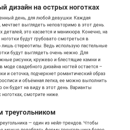
й дизайн на острых ноготках
енный день, для любой девушки. Каждая
, мечтает выглядеть неповторимо в этот день.
деталей, это касается и маникюра. Конечно, на
 ноготки будут грубовато смотреться в
о лишь стереотипы. Ведь использую пастельные
отки будут выглядеть очень нежно. Для
жные рисунки, кружево и блестящие камни и
 в моде свадебного дизайна ногтей остается –
и и сеточка, подчеркнет романтический образ
 росписи и объёмная лепка, ее можно выполнить
 он будет на виду в этот день. Варианты
 ноготках, смотрите ниже.
м треугольником
реугольника — один из нейл-трендов. Чтобы
ее можно подобрать форму треугольника более