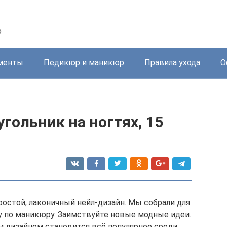
р
менты
Педикюр и маникюр
Правила ухода
О
гольник на ногтях, 15
ростой, лаконичный нейл-дизайн. Мы собрали для
ру по маникюру. Заимствуйте новые модные идеи.
м дизайном становится всё популярнее среди