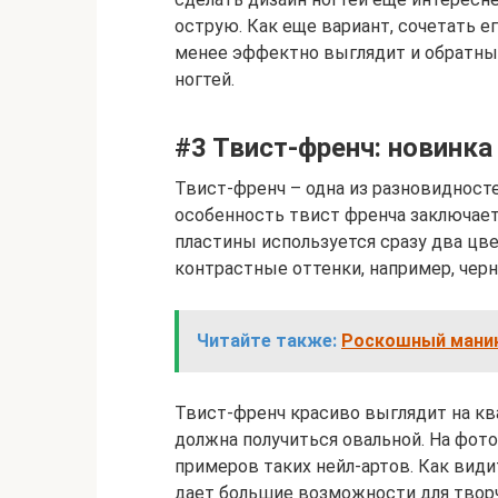
острую. Как еще вариант, сочетать е
менее эффектно выглядит и обратный
ногтей.
#3 Твист-френч: новинка
Твист-френч – одна из разновидносте
особенность твист френча заключаетс
пластины используется сразу два цв
контрастные оттенки, например, чер
Читайте также:
Роскошный маник
Твист-френч красиво выглядит на кв
должна получиться овальной. На фот
примеров таких нейл-артов. Как види
дает большие возможности для твор