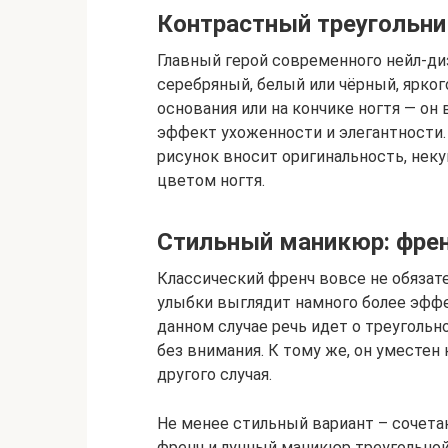
Контрастный треугольни
Главный герой современного нейл-ди
серебряный, белый или чёрный, ярког
основания или на кончике ногтя — он
эффект ухоженности и элегантности.
рисунок вносит оригинальность, нек
цветом ногтя.
Стильный маникюр: фре
Классический френч вовсе не обязат
улыбки выглядит намного более эффе
данном случае речь идет о треугольн
без внимания. К тому же, он уместен 
другого случая.
Не менее стильный вариант – сочетан
френч и лунный маникюр треугольно