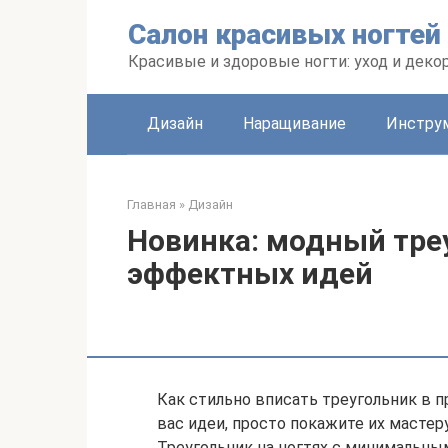
Перейти
Салон красивых ногтей
к
контенту
Красивые и здоровые ногти: уход и деко
Дизайн
Наращивание
Инстру
Главная
»
Дизайн
Новинка: модный треу
эффектных идей
Как стильно вписать треугольник в п
вас идеи, просто покажите их масте
Треугольник на ногтях с минимальны