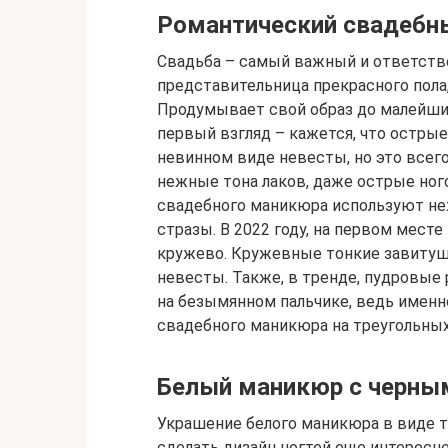
Романтический свадебны
Свадьба – самый важный и ответств
представительница прекрасного пола
Продумывает свой образ до малейших 
первый взгляд – кажется, что острые
невинном виде невесты, но это всег
нежные тона лаков, даже острые ног
свадебного маникюра используют не
стразы. В 2022 году, на первом месте
кружево. Кружевные тонкие завитушк
невесты. Также, в тренде, пудровые
на безымянном пальчике, ведь именно
свадебного маникюра на треугольных
Белый маникюр с черны
Украшение белого маникюра в виде т
сделать дизайн ногтей еще интересн