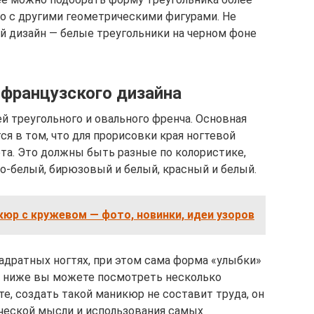
го с другими геометрическими фигурами. Не
 дизайн — белые треугольники на черном фоне
 французского дизайна
й треугольного и овального френча. Основная
я в том, что для прорисовки края ногтевой
ета. Это должны быть разные по колористике,
но-белый, бирюзовый и белый, красный и белый.
юр с кружевом — фото, новинки, идеи узоров
адратных ногтях, при этом сама форма «улыбки»
о ниже вы можете посмотреть несколько
те, создать такой маникюр не составит труда, он
ческой мысли и использования самых