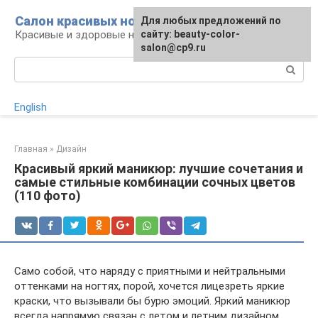
Перейти
Салон красивых ногтей
Для любых предложений по
к
Красивые и здоровые ногти: уход и декор
сайту: beauty-color-
контенту
salon@cp9.ru
Поиск:
English
Главная
»
Дизайн
Красивый яркий маникюр: лучшие сочетания и
самые стильные комбинации сочных цветов
(110 фото)
Само собой, что наряду с приятными и нейтральными
оттенками на ногтях, порой, хочется лицезреть яркие
краски, что вызывали бы бурю эмоций. Яркий маникюр
всегда напрямую связан с летом и летним дизайном.