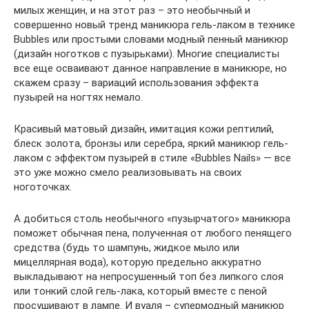
милых женщин, и на этот раз – это необычный и
совершенно новый тренд маникюра гель-лаком в технике
Bubbles или простыми словами модный пенный маникюр
(дизайн ноготков с пузырьками). Многие специалисты
все еще осваивают данное направление в маникюре, но
скажем сразу – вариаций использования эффекта
пузырей на ногтях немало.
Красивый матовый дизайн, имитация кожи рептилий,
блеск золота, бронзы или серебра, яркий маникюр гель-
лаком с эффектом пузырей в стиле «Bubbles Nails» — все
это уже можно смело реализовывать на своих
ноготочках.
А добиться столь необычного «пузырчатого» маникюра
поможет обычная пена, полученная от любого пенящего
средства (будь то шампунь, жидкое мыло или
мицеллярная вода), которую предельно аккуратно
выкладывают на непросушенный топ без липкого слоя
или тонкий слой гель-лака, который вместе с пеной
просушивают в лампе. И вуаля – супермодный маникюр