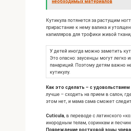
необходимых материалов
Кутикула потянется за растущим ногт
прирастание к нему валика и утолщен
капилляров для трофики живой ткани,
У детей иногда можно заметить кут
Это опасно: заусенцы могут легко 
панариций. Поэтому детям важно не 
кутикулу.
Как это сделать – с удовольствием
лучше – сходить на прием в салон, г
этом нет, и мама сама сможет следи
Сuticula
, в переводе с латинского «к
инородным телам, соринкам и песчинк
Повреждение ростковой зоны чрева