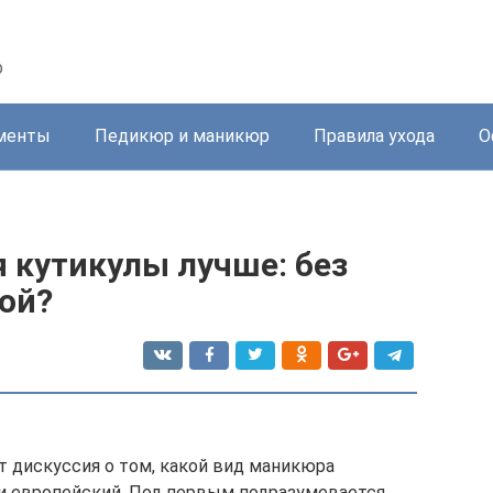
р
менты
Педикюр и маникюр
Правила ухода
О
 кутикулы лучше: без
ой?
 дискуссия о том, какой вид маникюра
и европейский. Под первым подразумевается