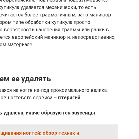
кутикула удаляется механически, то есть
 считается более травматичным, зато маникюр
ором типе обработки кутикула просто
что вероятность нанесения травмы или ранки в
яется европейский маникюр и, непосредственно,
ном материале.
чем ее удалять
аяся на ногте из-под проксимального валика,
ров ногтевого сервиса –
птеригий
.
ь удалена, иначе образуются заусенцы
щивания ногтей: обзор техник и