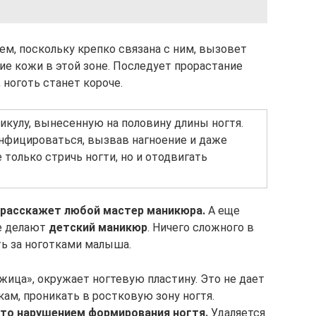
ем, поскольку крепко связана с ним, вызовет
ие кожи в этой зоне. Последует прорастание
 ноготь станет короче.
икулу, вынесенную на половину длины ногтя.
инфицироваться, вызвав нагноение и даже
только стричь ногти, но и отодвигать
 расскажет любой мастер маникюра.
А еще
де делают
детский маникюр
. Ничего сложного в
ть за ноготками малыша.
ожица», окружает ногтевую пластину. Это не дает
ам, проникать в ростковую зону ногтя.
то нарушением формирования ногтя.
Удаляется