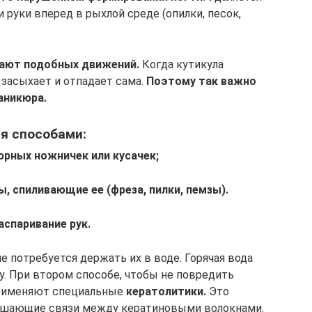
 руки вперед в рыхлой среде (опилки, песок,
лают подобных движений.
Когда кутикула
а засыхает и отпадает сама.
Поэтому так важно
аникюра.
я способами:
рных ножничек или кусачек;
, спиливающие ее (фреза, пилки, пемзы).
аспаривание рук.
 потребуется держать их в воде. Горячая вода
у. При втором способе, чтобы не повредить
 применяют специальные
кератолитики.
Это
ушающие связи между кератиновыми волокнами.