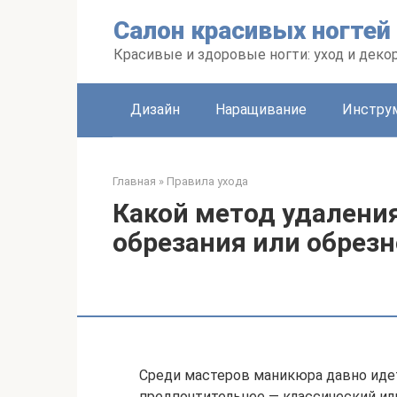
Перейти
Салон красивых ногтей
к
контенту
Красивые и здоровые ногти: уход и деко
Дизайн
Наращивание
Инстру
Главная
»
Правила ухода
Какой метод удаления
обрезания или обрезн
Среди мастеров маникюра давно идет
предпочтительнее — классический ил