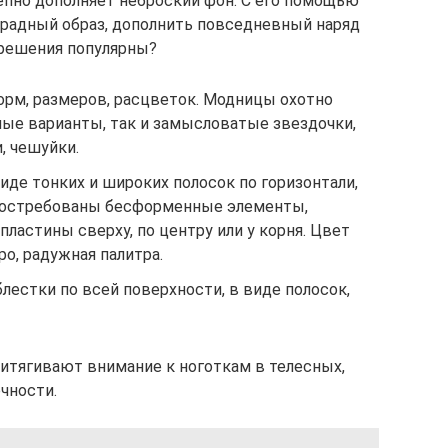
пно дополняет неброский фон. С его помощью
арадный образ, дополнить повседневный наряд
 решения популярны?
рм, размеров, расцветок. Модницы охотно
лые варианты, так и замысловатые звездочки,
, чешуйки.
де тонких и широких полосок по горизонтали,
 востребованы бесформенные элементы,
ластины сверху, по центру или у корня. Цвет
ро, радужная палитра.
естки по всей поверхности, в виде полосок,
итягивают внимание к ноготкам в телесных,
чности.