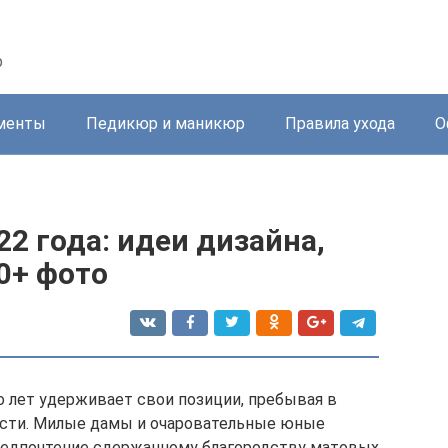
р
менты
Педикюр и маникюр
Правила ухода
О
2 года: идеи дизайна,
0+ фото
 лет удерживает свои позиции, пребывая в
ости. Милые дамы и очаровательные юные
едпочтение сдержанному благородству матовых