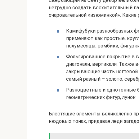
Сверкающий на свету декор великоле
нетрудно создать восхитительный п
очаровательной «изюминкой». Какие
Камифубуки разнообразных фо
применяют как простые, круг
полумесяцы, ромбики, фигурки
Фольгированное покрытие в ви
диагонали, вертикали. Также
закрывающие часть ногтевой п
самый разный – золото, сереб
Разноцветные и однотонные бл
геометрических фигур, лунок.
Блестящие элементы великолепно пр
нюдовых тонах, придавая леди загадо