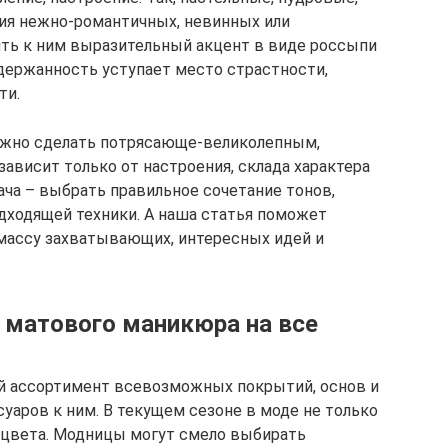
ия нежно-романтичных, невинных или
ить к ним выразительный акцент в виде россыпи
сдержанность уступает место страстности,
ти.
можно сделать потрясающе-великолепным,
ависит только от настроения, склада характера
ча – выбрать правильное сочетание тонов,
одходящей техники. А наша статья поможет
массу захватывающих, интересных идей и
 матового маникюра на все
й ассортимент всевозможных покрытий, основ и
уаров к ним. В текущем сезоне в моде не только
 цвета. Модницы могут смело выбирать