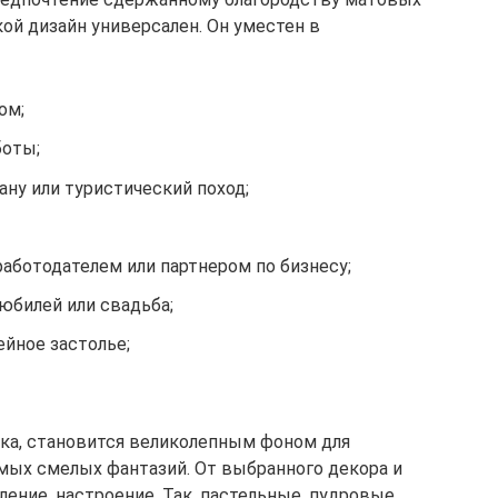
кой дизайн универсален. Он уместен в
ом;
боты;
ану или туристический поход;
аботодателем или партнером по бизнесу;
юбилей или свадьба;
йное застолье;
ка, становится великолепным фоном для
мых смелых фантазий. От выбранного декора и
ение, настроение. Так, пастельные, пудровые,