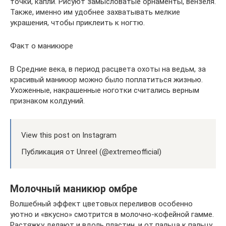
точки, капли. Рисуют замысловатые орнаменты, вензеля.
Также, именно им удобнее захватывать мелкие
украшения, чтобы приклеить к ногтю.
Факт о маникюре
В Средние века, в период расцвета охоты на ведьм, за
красивый маникюр можно было поплатиться жизнью.
Ухоженные, накрашенные ноготки считались верным
признаком колдуний.
View this post on Instagram
Публикация от Unreel (@extremeofficial)
Молочный маникюр омбре
Волшебный эффект цветовых переливов особенно
уютно и «вкусно» смотрится в молочно-кофейной гамме.
Растяжку делают и вдоль пластин, и от пальца к пальцу,