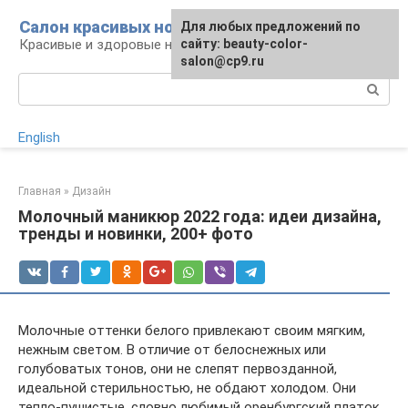
Перейти
Салон красивых ногтей
Для любых предложений по
к
Красивые и здоровые ногти: уход и декор
сайту: beauty-color-
контенту
salon@cp9.ru
Поиск:
English
Главная
»
Дизайн
Молочный маникюр 2022 года: идеи дизайна,
тренды и новинки, 200+ фото
Молочные оттенки белого привлекают своим мягким,
нежным светом. В отличие от белоснежных или
голубоватых тонов, они не слепят первозданной,
идеальной стерильностью, не обдают холодом. Они
тепло-пушистые, словно любимый оренбургский платок,