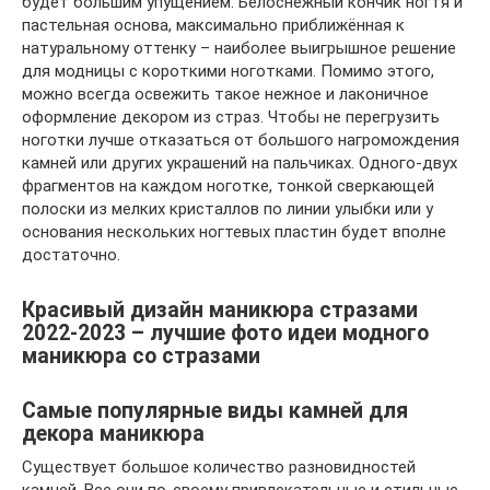
будет большим упущением. Белоснежный кончик ногтя и
пастельная основа, максимально приближённая к
натуральному оттенку – наиболее выигрышное решение
для модницы с короткими ноготками. Помимо этого,
можно всегда освежить такое нежное и лаконичное
оформление декором из страз. Чтобы не перегрузить
ноготки лучше отказаться от большого нагромождения
камней или других украшений на пальчиках. Одного-двух
фрагментов на каждом ноготке, тонкой сверкающей
полоски из мелких кристаллов по линии улыбки или у
основания нескольких ногтевых пластин будет вполне
достаточно.
Красивый дизайн маникюра стразами
2022-2023 – лучшие фото идеи модного
маникюра со стразами
Самые популярные виды камней для
декора маникюра
Существует большое количество разновидностей
камней. Все они по-своему привлекательные и стильные.