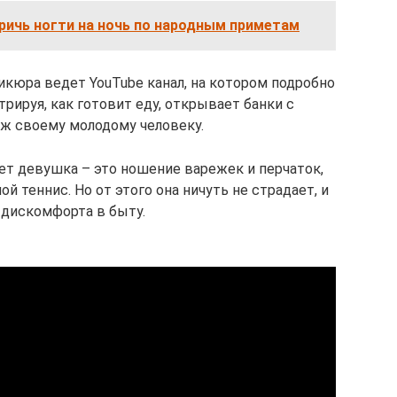
ричь ногти на ночь по народным приметам
икюра ведет YouTube канал, на котором подробно
рируя, как готовит еду, открывает банки с
аж своему молодому человеку.
ет девушка – это ношение варежек и перчаток,
ой теннис. Но от этого она ничуть не страдает, и
 дискомфорта в быту.