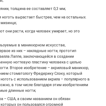
ы;
янии, толщина ее составляет 0,3 мм;
 ноготь вырастает быстрее, чем на остальных.
 мизинце;
т они расти, когда человек умирает, но это
льзуемые в маникюрном искусстве,
рвое из них – накладные ногти, прототип
велла Лаппе, заключающейся в создании
енную ногтевую пластину человека с целью
огти. Второе изобретение – акриловый маникюр,
нием стоматологу Фредерику Слэку, который
ноготь с использованием акрила – популярного в
ожно, в том числе благодаря этим изобретениям
амые длинные ногти;
а – США, а своим названием он обязан
 которых он пользовался огромной