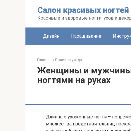
Перейти
Салон красивых ногтей
к
контенту
Красивые и здоровые ногти: уход и деко
Дизайн
Наращивание
Инстру
Главная
»
Правила ухода
Женщины и мужчины
ногтями на руках
Длинные ухоженные ногти – непреме
множества представительниц прекрас
злоупотребляют данную им природой 