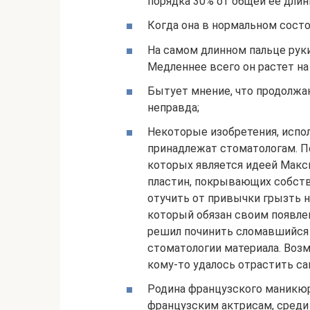
порядка 30% от общей ее длин
Когда она в нормальном состо
На самом длинном пальце руки
Медленнее всего он растет на
Бытует мнение, что продолжаю
неправда;
Некоторые изобретения, испо
принадлежат стоматологам. Пе
которых является идеей Макс
пластин, покрывающих собств
отучить от привычки грызть н
который обязан своим появле
решил починить сломавшийся 
стоматологии материала. Возм
кому-то удалось отрастить с
Родина французского маникюр
французским актрисам, среди