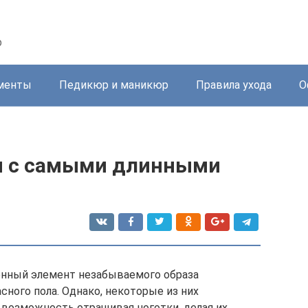
р
менты
Педикюр и маникюр
Правила ухода
О
 с самыми длинными
нный элемент незабываемого образа
ного пола. Однако, некоторые из них
возможность отращивая ноготки, делая их