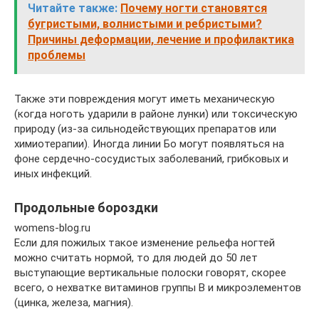
Читайте также:
Почему ногти становятся
бугристыми, волнистыми и ребристыми?
Причины деформации, лечение и профилактика
проблемы
Также эти повреждения могут иметь механическую
(когда ноготь ударили в районе лунки) или токсическую
природу (из-за сильнодействующих препаратов или
химиотерапии). Иногда линии Бо могут появляться на
фоне сердечно-сосудистых заболеваний, грибковых и
иных инфекций.
Продольные бороздки
womens-blog.ru
Если для пожилых такое изменение рельефа ногтей
можно считать нормой, то для людей до 50 лет
выступающие вертикальные полоски говорят, скорее
всего, о нехватке витаминов группы В и микроэлементов
(цинка, железа, магния).