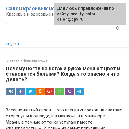
Перейти
Салон красивых ногтей
Для любых предложений по
к
Красивые и здоровые ногти: уход и декор
сайту: beauty-color-
контенту
salon@cp9.ru
Поиск:
English
Главная
»
Правила ухода
Почему ногти на ногах и руках меняют цвет и
становятся белыми? Когда это опасно и что
делать?
Весенне-летний сезон — это всегда «переход на светлую
сторону»: и в одежде, и в макияже, и в маникюре.
Мрачные темные оттенки уступают место
жизнерадостным. И одним из самых популярных