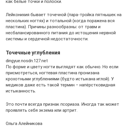
как белые точки и полоски.
Лейконихия бывает точечной (пара-тройка пятнышек на
нескольких ногтях) и тотальной (когда поражена вся
пластина). Причины разнообразны: от травм и
несбалансированного питания до истощения нервной
системы и сердечной недостаточности.
Точечные углубления
dingyue.nosdn.127.net
По форме и цвету ногти выглядят как обычно. Но если
присмотреться, ногтевая пластина пронизана
крохотными углублениями (будто истыкана иглой). У
медиков даже есть такой термин – напёрстковидная
истыканность.
Это почти всегда признак псориаза. Иногда так может
проявлять себя экзема или артрит.
Ольга Алейникова