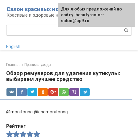
Перейти
Салон красивых ногтей
Для любых предложений по
к
Красивые и здоровые ногти: уход и декор
сайту: beauty-color-
контенту
salon@cp9.ru
Поиск:
English
Главная
»
Правила ухода
Обзор ремуверов для удаления кутикулы:
выбираем лучшее средство
@monitoring @endmonitoring
Рейтинг